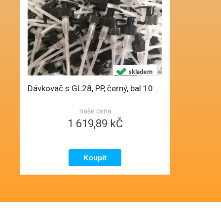
skladem
Dávkovač s GL28, PP, černý, bal.100ks, délka stonku 190mm, D2
naše cena
1 619,89 kČ