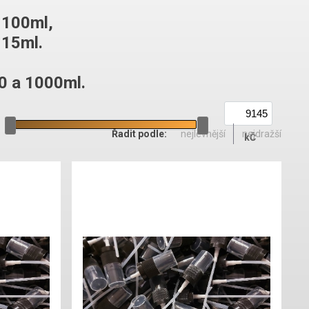
 100ml,
115ml.
0 a 1000ml.
kČ