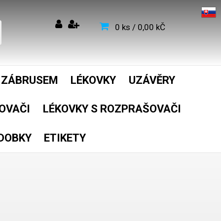
0 ks / 0,00 kČ
E ZÁBRUSEM
LÉKOVKY
UZÁVĚRY
OVAČI
LÉKOVKY S ROZPRAŠOVAČI
ÁDOBKY
ETIKETY