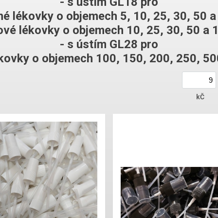
- s ústím GL18 pro
né lékovky o objemech 5, 10, 25, 30, 50 a
ové lékovky o objemech 10, 25, 30, 50 a 
- s ústím GL28 pro
ékovky o objemech 100, 150, 200, 250, 50
kČ