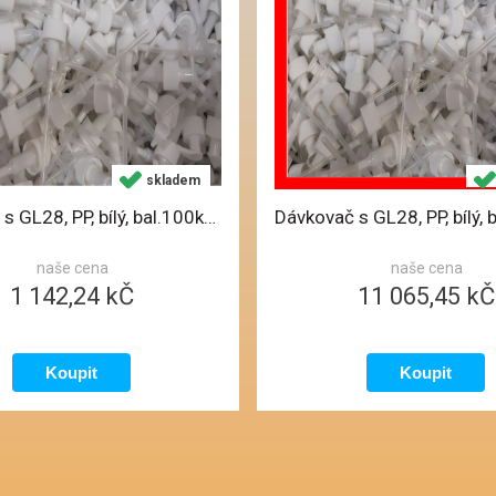
skladem
Dávkovač s GL28, PP, bílý, bal.100ks, D1
naše cena
naše cena
1 142,24 kČ
11 065,45 kČ