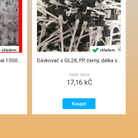
skladem
skladem
Dávkovač s GL28, PP, bílý, bal.1000ks, D1
Dávkovač s GL28, PP, černý, délka stonku 190mm, D2
naše cena
17,16 kČ