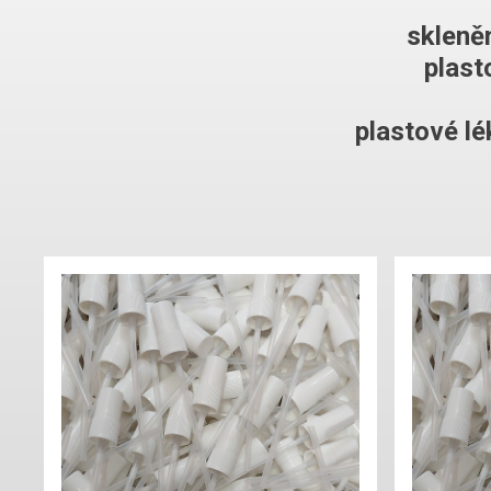
skleně
plast
plastové l