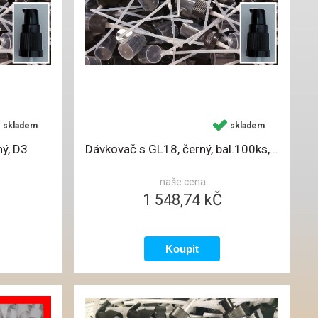
skladem
skladem
ý, D3
Dávkovač s GL18, černý, bal.100ks, D3
naše cena
1 548,74 kČ