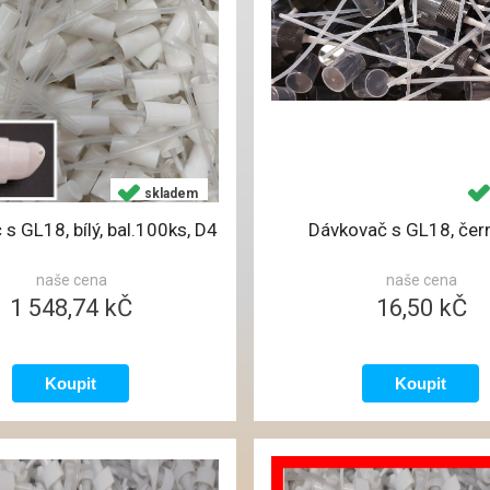
skladem
s GL18, bílý, bal.100ks, D4
Dávkovač s GL18, čern
naše cena
naše cena
1 548,74 kČ
16,50 kČ